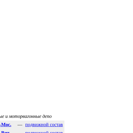
е и моторвагонные депо
-Мос.
—
подвижной состав
-Вит.
—
подвижной состав