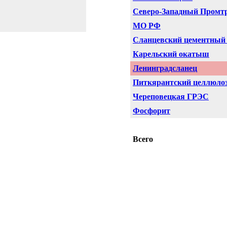
Северо-Западный Промт
МО РФ
Сланцевский цементный 
Карельский окатыш
Ленинградсланец
Питкярантский целлюло
Череповецкая ГРЭС
Фосфорит
Всего