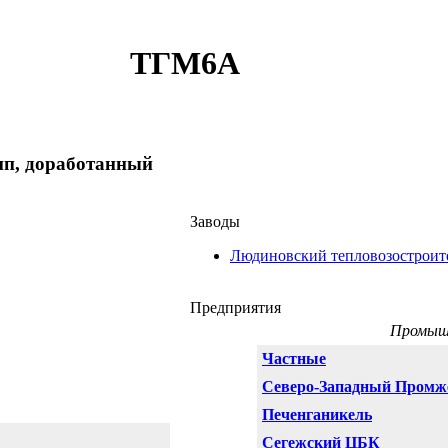
ТГМ6А
тип, доработанный
Заводы
Людиновский тепловозостроит
Предприятия
Промыш
Частные
Северо-Западный Промж
Печенганикель
Сегежский ЦБК