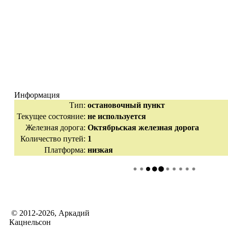
Информация
Тип:
остановочный пункт
Текущее состояние:
не используется
Железная дорога:
Октябрьская железная дорога
Количество путей:
1
Платформа:
низкая
© 2012-2026, Аркадий
Кацнельсон