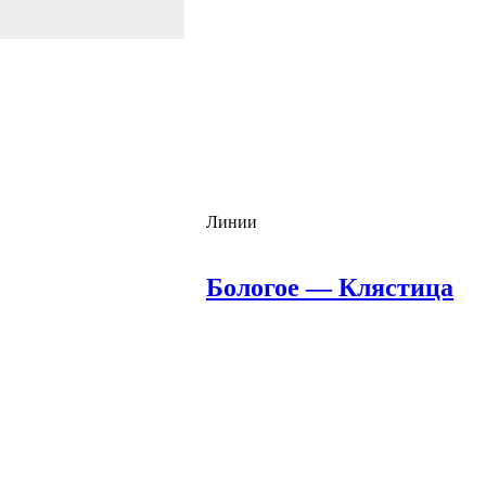
Линии
Бологое — Клястица