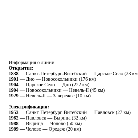
Информация о линии
Открытие:
1838
—
Санкт-Петербург-Витебский — Царское Село (23 км
1901
—
Дно — Новосокольники (176 км)
1904
—
Царское Село — Дно (222 км)
1904
—
Новосокольники — Невель-II (45 км)
1929
—
Невель-II — Завережье (10 км)
Электрификация:
1953
—
Санкт-Петербург-Витебский — Павловск (27 км)
1962
—
Павловск — Вырица (32 км)
1988
—
Вырица — Чолово (50 км)
1989
—
Чолово — Оредеж (20 км)