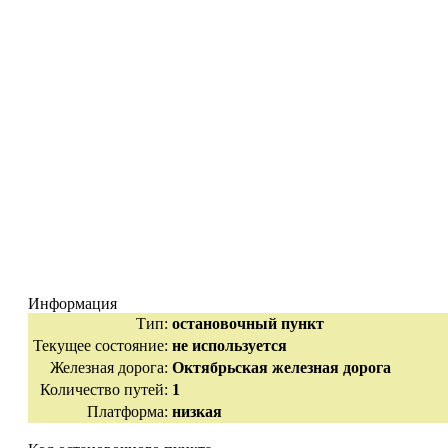
Информация
Тип:
остановочный пункт
Текущее состояние:
не используется
Железная дорога:
Октябрьская железная дорога
Количество путей:
1
Платформа:
низкая