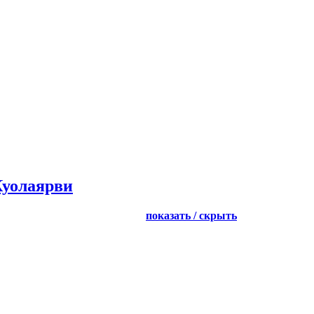
Куолаярви
показать / скрыть