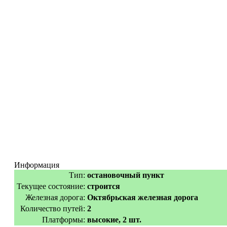
Информация
Тип:
остановочный пункт
Текущее состояние:
строится
Железная дорога:
Октябрьская железная дорога
Количество путей:
2
Платформы:
высокие, 2 шт.